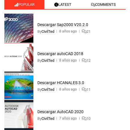
POPULAR
LATEST
COMMENTS
Descargar Sap2000 V20.2.0
By
CivilTed
21
8 años ago
Descargar autoCAD 2018
By
CivilTed
12
8 años ago
Descargar HCANALES 3.0
By
CivilTed
11
8 años ago
Descargar AutoCAD 2020
By
CivilTed
10
7 años ago