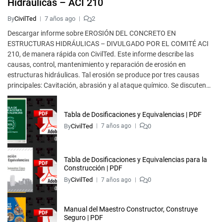
Hidráulicas – ACI 210
By
CivilTed
7 años ago
2
Descargar informe sobre EROSIÓN DEL CONCRETO EN
ESTRUCTURAS HIDRÁULICAS – DIVULGADO POR EL COMITÉ ACI
210, de manera rápida con CivilTed. Este informe describe las
causas, control, mantenimiento y reparación de erosión en
estructuras hidráulicas. Tal erosión se produce por tres causas
principales: Cavitación, abrasión y al ataque químico. Se discuten…
Tabla de Dosificaciones y Equivalencias | PDF
By
CivilTed
0
7 años ago
Tabla de Dosificaciones y Equivalencias para la
Construcción | PDF
By
CivilTed
0
7 años ago
Manual del Maestro Constructor, Construye
Seguro | PDF