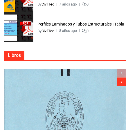
By
CivilTed
0
7 años ago
Perfiles Laminados y Tubos Estructurales | Tabla
By
CivilTed
0
8 años ago
Libros