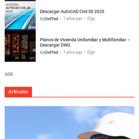
Descargar AutoCAD Civil 3D 2020
By
CivilTed
6
7 años ago
Planos de Vivienda Unifamiliar y Multifamiliar –
Descargar DWG
By
CivilTed
6
7 años ago
ADS
Articulos