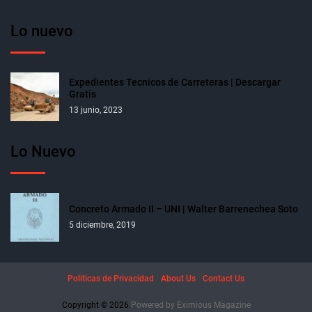
Lo nuevo
Expedientes Tecnicos de Carreteras | Descargar
Gratis
13 junio, 2023
Lo Nuevo
Concreto Armado II – UNI | Walter Barrenechea Soto
5 diciembre, 2019
Politicas de Privacidad
About Us
Contact Us
Copyright © 2026.
Powered by
Eximious Magazine