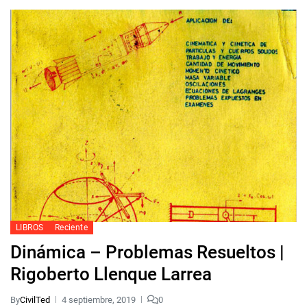
LIBROS
Reciente
Dinámica – Problemas Resueltos |
Rigoberto Llenque Larrea
By
CivilTed
4 septiembre, 2019
0