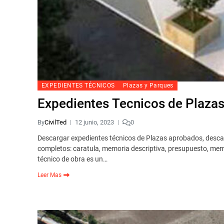
EXPEDIENTES TÉCNICOS
Plazas y Parques
Expedientes Tecnicos de Plazas 
By
CivilTed
12 junio, 2023
0
Descargar expedientes técnicos de Plazas aprobados, desca
completos: caratula, memoria descriptiva, presupuesto, memor
técnico de obra es un…
Leer Mas