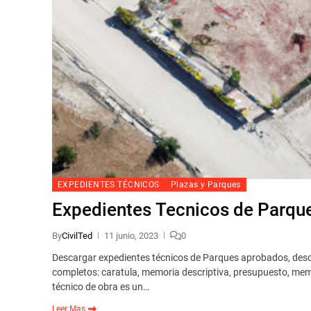
EXPEDIENTES TÉCNICOS
Plazas y Parques
Expedientes Tecnicos de Parque
By
CivilTed
11 junio, 2023
0
Descargar expedientes técnicos de Parques aprobados, desc
completos: caratula, memoria descriptiva, presupuesto, memor
técnico de obra es un…
Leer Mas