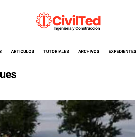
CivilTed
Informacion util para ingenieria civil y afines
S
ARTICULOS
TUTORIALES
ARCHIVOS
EXPEDIENTES
ques