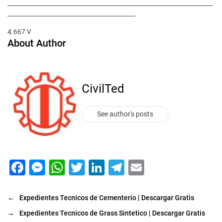
_____________________________________________________________________
___________________________________________
4.667 V
About Author
CivilTed
See author's posts
F
M
W
T
Li
T
E
a
e
h
wi
n
el
m
c
s
at
tt
k
e
ai
←
Expedientes Tecnicos de Cementerio | Descargar Gratis
e
s
s
er
e
gr
l
→
Expedientes Tecnicos de Grass Sintetico | Descargar Gratis