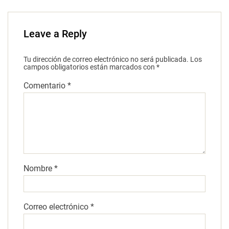
b
e
A
dI
a
o
n
p
n
m
Leave a Reply
o
g
p
k
er
Tu dirección de correo electrónico no será publicada.
Los
campos obligatorios están marcados con
*
Comentario
*
Nombre
*
Correo electrónico
*