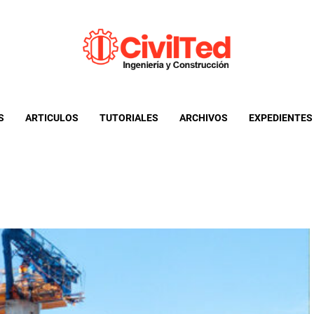
CivilTed
Informacion util para ingenieria civil y afines
S
ARTICULOS
TUTORIALES
ARCHIVOS
EXPEDIENTES