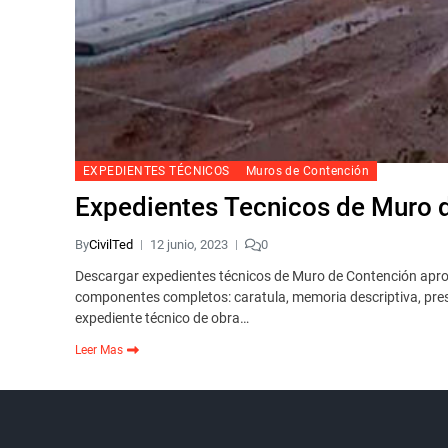
EXPEDIENTES TÉCNICOS
Muros de Contención
Expedientes Tecnicos de Muro d
By
CivilTed
12 junio, 2023
0
Descargar expedientes técnicos de Muro de Contención apro
componentes completos: caratula, memoria descriptiva, presu
expediente técnico de obra…
Leer Mas