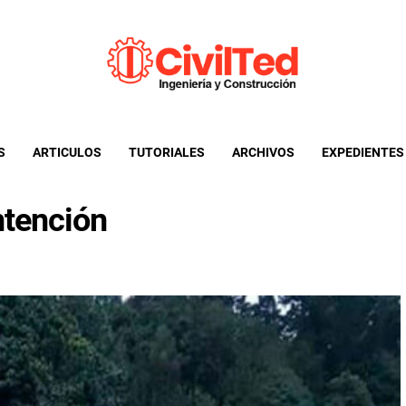
CivilTed
Informacion util para ingenieria civil y afines
S
ARTICULOS
TUTORIALES
ARCHIVOS
EXPEDIENTES
tención