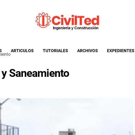
CivilTed
Informacion util para ingenieria civil y afines
S
ARTICULOS
TUTORIALES
ARCHIVOS
EXPEDIENTES
miento
 y Saneamiento