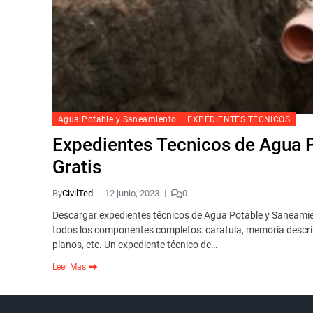
Agua Potable y Saneamiento
EXPEDIENTES TÉCNICOS
Expedientes Tecnicos de Agua P
Gratis
By
CivilTed
12 junio, 2023
0
Descargar expedientes técnicos de Agua Potable y Saneamie
todos los componentes completos: caratula, memoria descrip
planos, etc. Un expediente técnico de…
Leer Mas