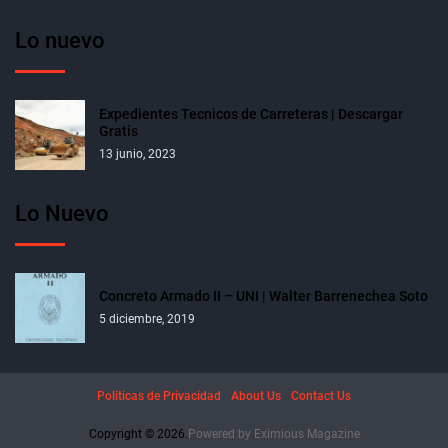
Lo nuevo
Expedientes Tecnicos de Carreteras | Descargar
Gratis
13 junio, 2023
Lo Nuevo
Concreto Armado II – UNI | Walter Barrenechea Soto
5 diciembre, 2019
Politicas de Privacidad
About Us
Contact Us
Copyright © 2026.
Powered by
Eximious Magazine