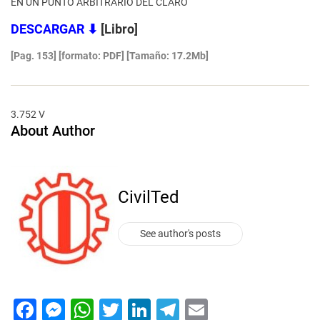
EN UN PUNTO ARBITRARIO DEL CLARO
DESCARGAR
⬇
[Libro]
[Pag. 153] [formato: PDF]
[Tamaño: 17.2Mb]
3.752 V
About Author
CivilTed
See author's posts
F
M
W
T
Li
T
E