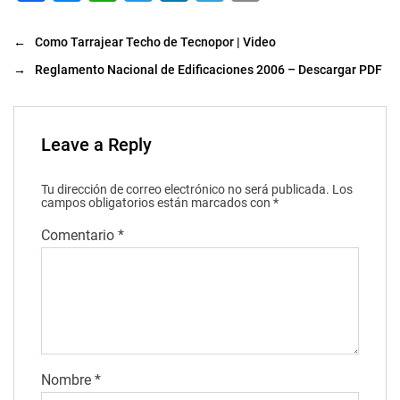
a
e
h
wi
n
el
m
c
s
at
tt
k
e
ai
←
Como Tarrajear Techo de Tecnopor | Video
e
s
s
er
e
gr
l
→
Reglamento Nacional de Edificaciones 2006 – Descargar PDF
b
e
A
dI
a
o
n
p
n
m
Leave a Reply
o
g
p
k
er
Tu dirección de correo electrónico no será publicada.
Los
campos obligatorios están marcados con
*
Comentario
*
Nombre
*