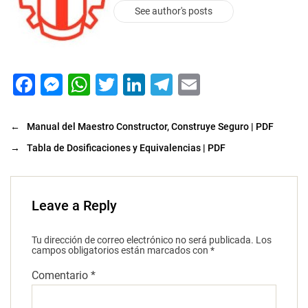
See author's posts
F
M
W
T
Li
T
E
a
e
h
wi
n
el
m
c
s
at
tt
k
e
ai
←
Manual del Maestro Constructor, Construye Seguro | PDF
e
s
s
er
e
gr
l
→
Tabla de Dosificaciones y Equivalencias | PDF
b
e
A
dI
a
o
n
p
n
m
Leave a Reply
o
g
p
k
er
Tu dirección de correo electrónico no será publicada.
Los
campos obligatorios están marcados con
*
Comentario
*