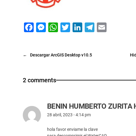
F
M
W
T
Li
T
E
a
e
h
wi
n
el
m
c
s
at
tt
k
e
ai
e
s
s
er
e
gr
l
←
Descargar ArcGIS Desktop v10.5
Hid
b
e
A
dI
a
o
n
p
n
m
2 comments
o
g
p
k
er
BENIN HUMBERTO ZURITA
28 abril, 2023 - 4:14 pm
hola favor enviame la clave
para descomprimir el WaterCAD