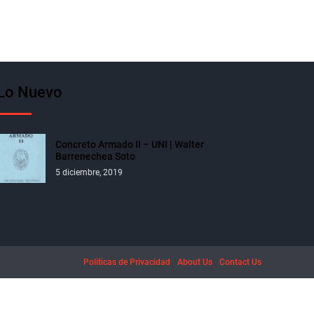
Lo Nuevo
Concreto Armado II – UNI | Walter
Barrenechea Soto
5 diciembre, 2019
Politicas de Privacidad
About Us
Contact Us